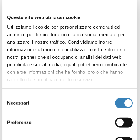
Questo sito web utilizza i cookie
Utilizziamo i cookie per personalizzare contenuti ed
annunci, per fornire funzionalità dei social media e per
PRODOTTI CORRELATI:
analizzare il nostro traffico. Condividiamo inoltre
informazioni sul modo in cui utilizza il nostro sito con i
nostri partner che si occupano di analisi dei dati web,
pubblicità e social media, i quali potrebbero combinarle
con altre informazioni che ha fornito loro o che hanno
raccolto dal suo utilizzo dei loro servizi.
Selezione
Necessari
del
consenso
Preferenze
POMPE DOSATRICI RAEMA MOD.COMBIDOS
SERIE V